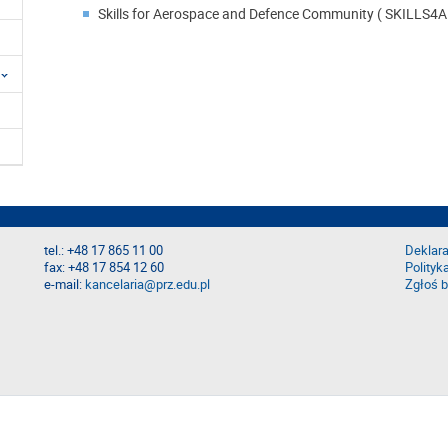
Skills for Aerospace and Defence Community ( SKILLS4
tel.: +48 17 865 11 00
Deklara
fax: +48 17 854 12 60
Polityk
e-mail:
kancelaria@prz.edu.pl
Zgłoś b