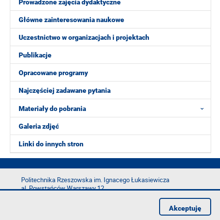
Prowadzone zajęcia dydaktyczne
Główne zainteresowania naukowe
Uczestnictwo w organizacjach i projektach
Publikacje
Opracowane programy
Najczęściej zadawane pytania
Materiały do pobrania
Galeria zdjęć
Linki do innych stron
Politechnika Rzeszowska im. Ignacego Łukasiewicza
al. Powstańców Warszawy 12
35-029 Rzeszów
Akceptuję
tel.: +48 17 865 11 00