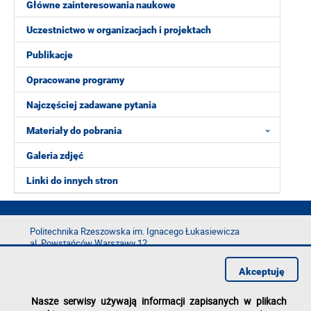
Główne zainteresowania naukowe
Uczestnictwo w organizacjach i projektach
Publikacje
Opracowane programy
Najczęściej zadawane pytania
Materiały do pobrania
Galeria zdjęć
Linki do innych stron
Politechnika Rzeszowska im. Ignacego Łukasiewicza
al. Powstańców Warszawy 12
35-029 Rzeszów
Akceptuję
tel.: +48 17 865 11 00
fax: +48 17 854 12 60
Nasze serwisy używają informacji zapisanych w plikach
e-mail:
kancelaria@prz.edu.pl